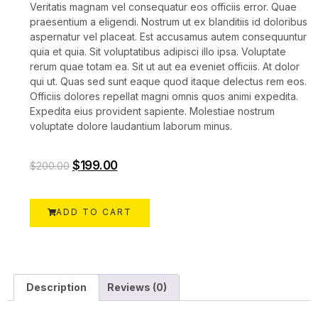
Veritatis magnam vel consequatur eos officiis error. Quae
praesentium a eligendi. Nostrum ut ex blanditiis id doloribus
aspernatur vel placeat. Est accusamus autem consequuntur
quia et quia. Sit voluptatibus adipisci illo ipsa. Voluptate
rerum quae totam ea. Sit ut aut ea eveniet officiis. At dolor
qui ut. Quas sed sunt eaque quod itaque delectus rem eos.
Officiis dolores repellat magni omnis quos animi expedita.
Expedita eius provident sapiente. Molestiae nostrum
voluptate dolore laudantium laborum minus.
$
199.00
$
200.00
ADD TO CART
Description
Reviews (0)